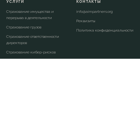
УСЛУГИ
КОНТАКТЫ
Страхование имущества и
info@aimpartners.org
перерыва в деятельности
Реквизиты
Страхование грузов
Политика конфиденциальности
Страхование ответственности
директоров
Страхование кибер-рисков
Страхование гражданской
ответственности
Страхование
профессиональной
ответственности
Страхование опасных объектов
Риск-инжиниринг